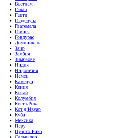
Вьетнам
Гаваи
Гаити
Гваделупа
Гватемала
Гвинея
Гондурас
Доминикана
Заир
Замбия
Зимбабве
Индия
Индонезия
Йемен
Камерун
Кения
Китай
Колумбия
Коста-Рика
Кот д’Ивуар
Куба
Мексика
Перу
Пуэрто-Рико
Сальвадор