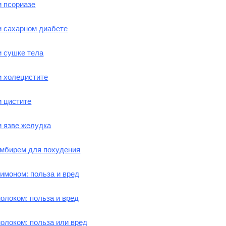
и псориазе
и сахарном диабете
и сушке тела
и холецистите
и цистите
и язве желудка
имбирем для похудения
имоном: польза и вред
олоком: польза и вред
олоком: польза или вред