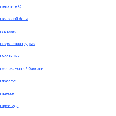
 гепатите C
 головной боли
и запорах
и кормлении грудью
и месячных
и мочекаменной болезни
 подагре
и поносе
и простуде