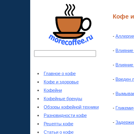
Кофе и
-
Аллерги
-
Влияние
-
Влияние
Главное о кофе
-
Вреден л
Кофе и здоровье
Кофейни
-
Вымывае
Кофейные бренды
Обзоры кофейной техники
-
Гликеми
Разновидности кофе
-
Задержив
Рецепты кофе
Статьи о кофе