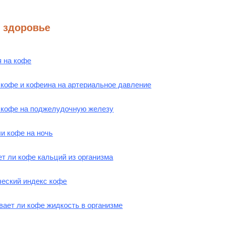
 здоровье
я на кофе
 кофе и кофеина на артериальное давление
 кофе на поджелудочную железу
и кофе на ночь
т ли кофе кальций из организма
ческий индекс кофе
ает ли кофе жидкость в организме