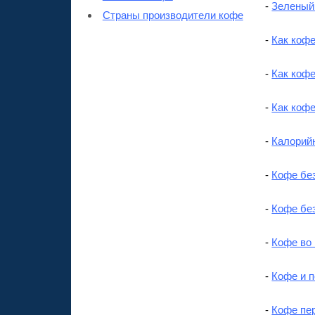
-
Зеленый
Страны производители кофе
-
Как кофе
-
Как кофе
-
Как кофе
-
Калорий
-
Кофе бе
-
Кофе бе
-
Кофе во
-
Кофе и п
-
Кофе пе