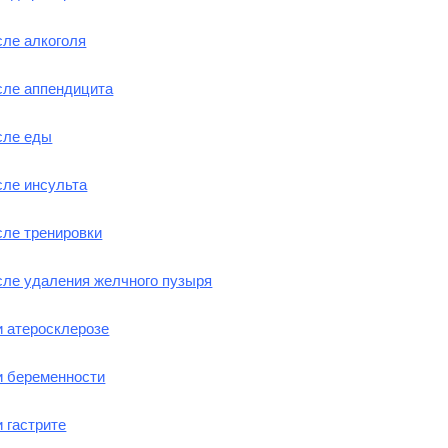
сле алкоголя
сле аппендицита
сле еды
сле инсульта
сле тренировки
сле удаления желчного пузыря
и атеросклерозе
и беременности
 гастрите