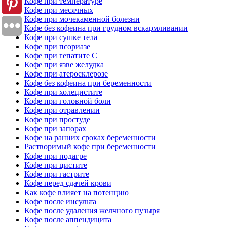
Кофе при температуре
Кофе при месячных
Кофе при мочекаменной болезни
Кофе без кофеина при грудном вскармливании
Кофе при сушке тела
Кофе при псориазе
Кофе при гепатите C
Кофе при язве желудка
Кофе при атеросклерозе
Кофе без кофеина при беременности
Кофе при холецистите
Кофе при головной боли
Кофе при отравлении
Кофе при простуде
Кофе при запорах
Кофе на ранних сроках беременности
Растворимый кофе при беременности
Кофе при подагре
Кофе при цистите
Кофе при гастрите
Кофе перед сдачей крови
Как кофе влияет на потенцию
Кофе после инсульта
Кофе после удаления желчного пузыря
Кофе после аппендицита