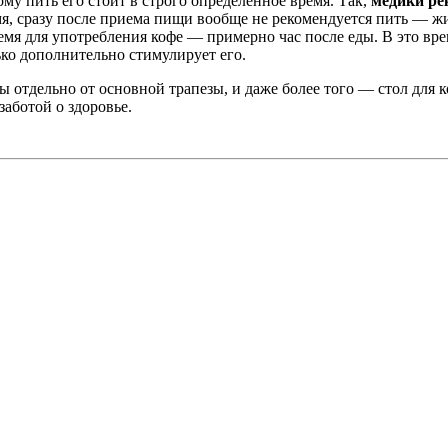
му пить его стоит в строго определенное время. Так,
медики ре
емя, сразу после приема пищи вообще не рекомендуется пить — ж
мя для употребления кофе — примерно час после еды. В это вре
ко дополнительно стимулирует его.
ы отдельно от основной трапезы, и даже более того — стол для 
заботой о здоровье.