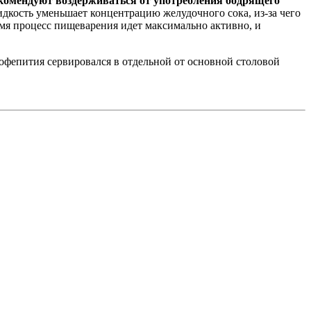
комендуют воздерживаться от употребления бодрящего
идкость уменьшает концентрацию желудочного сока, из-за чего
мя процесс пищеварения идет максимально активно, и
кофепития сервировался в отдельной от основной столовой