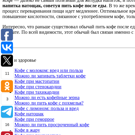
Кофе — далеко не самый полезный для желудка напиток, и пото
напитка натощак, советуя пить кофе после еды
. В то же вр
процесс переваривания пищи идет медленнее. Оптимальное вре
повышение кислотности, связанное с употреблением кофе, толь
Интересно, что раньше существовал обычай пить кофе после ед
комнате. По всей видимости, этот обычай был связан именно с 
Кофе и здоровье
Кофе с молоком: вред или польза
11
Можно ли запивать таблетки кофе
Кофе при мастопатии
Кофе при стенокардии
Кофе при тахикардии
Можно ли есть кофейные зерна
3
Можно ли пить кофе с похмелья?
Кофе с лимоном: польза и вред
Кофе натощак
Кофе при геморрое
Можно ли пить просроченный кофе
16
Кофе в жару