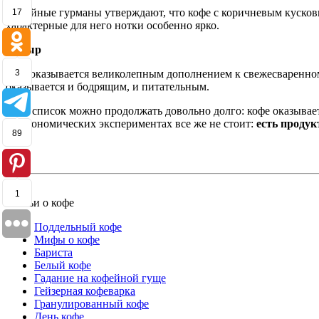
Кофейные гурманы утверждают, что кофе с коричневым кусковы
17
характерные для него нотки особенно ярко.
5. Сыр
Сыр оказывается великолепным дополнением к свежесваренному 
3
оказывается и бодрящим, и питательным.
Этот список можно продолжать довольно долго: кофе оказывае
гастрономических экспериментах все же не стоит:
есть продук
89
т.п.
1
Статьи о кофе
Поддельный кофе
Мифы о кофе
Бариста
Белый кофе
Гадание на кофейной гуще
Гейзерная кофеварка
Гранулированный кофе
День кофе