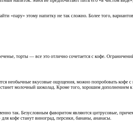
атный напиток. Многие предпочитают пить его «в чистом виде», 
айти «пару» этому напитку не так сложно. Более того, варианто
еченье, торты — все это отлично сочетается с кофе. Ограничени
ятся необычные вкусовые ощущения, можно попробовать кофе с 
станет молочный шоколад. Кроме того, хорошим дополнением к 
именно так. Безусловным фаворитом являются цитрусовые, прич
для кофе станут виноград, персики, бананы, ананасы.