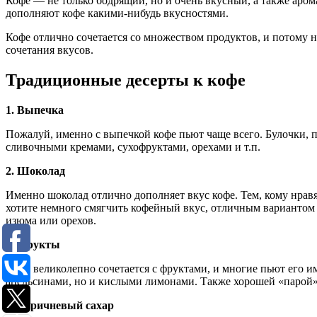
Кофе — не только бодрящий, но и очень вкусный, а также аром
дополняют кофе какими-нибудь вкусностями.
Кофе отлично сочетается со множеством продуктов, и потому н
сочетания вкусов.
Традиционные десерты к кофе
1. Выпечка
Пожалуй, именно с выпечкой кофе пьют чаще всего. Булочки, п
сливочными кремами, сухофруктами, орехами и т.п.
2. Шоколад
Именно шоколад отлично дополняет вкус кофе. Тем, кому нрав
хотите немного смягчить кофейный вкус, отличным вариантом 
изюма или орехов.
3. Фрукты
Кофе великолепно сочетается с фруктами, и многие пьют его 
апельсинами, но и кислыми лимонами. Также хорошей «парой» 
4. Коричневый сахар