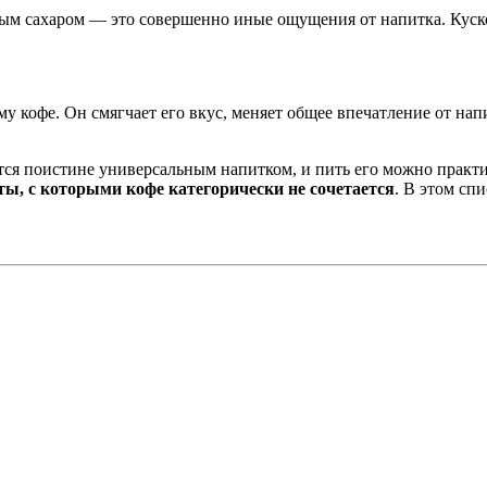
м сахаром — это совершенно иные ощущения от напитка. Кусков
кофе. Он смягчает его вкус, меняет общее впечатление от напи
тся поистине универсальным напитком, и пить его можно практич
ты, с которыми кофе категорически не сочетается
. В этом сп