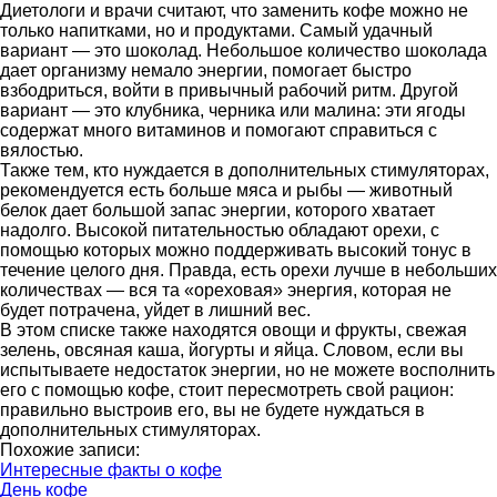
Диетологи и врачи считают, что заменить кофе можно не
только напитками, но и продуктами. Самый удачный
вариант — это шоколад. Небольшое количество шоколада
дает организму немало энергии, помогает быстро
взбодриться, войти в привычный рабочий ритм. Другой
вариант — это клубника, черника или малина: эти ягоды
содержат много витаминов и помогают справиться с
вялостью.
Также тем, кто нуждается в дополнительных стимуляторах,
рекомендуется есть больше мяса и рыбы — животный
белок дает большой запас энергии, которого хватает
надолго. Высокой питательностью обладают орехи, с
помощью которых можно поддерживать высокий тонус в
течение целого дня. Правда, есть орехи лучше в небольших
количествах — вся та «ореховая» энергия, которая не
будет потрачена, уйдет в лишний вес.
В этом списке также находятся овощи и фрукты, свежая
зелень, овсяная каша, йогурты и яйца. Словом, если вы
испытываете недостаток энергии, но не можете восполнить
его с помощью кофе, стоит пересмотреть свой рацион:
правильно выстроив его, вы не будете нуждаться в
дополнительных стимуляторах.
Похожие записи:
Интересные факты о кофе
День кофе