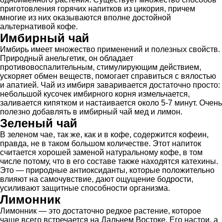
приготовления горячих напитков из цикория, причем
многие из них оказываются вполне достойной
альтернативой кофе.
Имбирный чай
Имбирь имеет множество применений и полезных свойств.
Природный анельгетик, он обладает
противовоспалительным, стимулирующим действием,
ускоряет обмен веществ, помогает справиться с вялостью
и апатией. Чай из имбиря заваривается достаточно просто:
небольшой кусочек имбирного корня измельчается,
заливается кипятком и настаивается около 5-7 минут. Очень
полезно добавлять в имбирный чай мед и лимон.
Зеленый чай
В зеленом чае, так же, как и в кофе, содержится кофеин,
правда, не в таком большом количестве. Этот напиток
считается хорошей заменой натуральному кофе, в том
числе потому, что в его составе также находятся катехины.
Это — природные антиоксиданты, которые положительно
влияют на самочувствие, дают ощущение бодрости,
усиливают защитные способности организма.
Лимонник
Лимонник — это достаточно редкое растение, которое
чаще всего встречается на Дальнем Востоке. Его настои, а