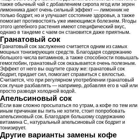
также обычный чай с добавлением сиропа ягод или зерен
лимонника дают очень сильный эффект — лимонник не
только бодрит, но и улучшает состояние здоровья, а также
помогает противостоять уже имеющимся болезням. Ягоды
этого целебного растения имеют специфический вкус,
однако в тандеме с чаем он становится даже приятным.
Гранатовый сок
Гранатовый сок заслуженно считается одним из самых
мощных тонизирующих средств. Благодаря содержанию
большого числа витаминов, а также способности повышать
гемоглобин, гранатовый сок оказывается очень полезным.
Эффект от него вы ощутите сразу же: гранатовый сок
бодрит, придает сил, помогает справиться с вялостью.
Считается, что при регулярном употреблении гранатовый
сок лучше разбавлять — например, добавляя его в чай или
просто разводя холодной водой.
Апельсиновый сок
Если вам сложно просыпаться по утрам, а кофе по тем или
иным причинам вы пить не хотите, стоит попробовать
апельсиновый сок. Благодаря большому содержанию
витамина C, натуральный апельсиновый сок бодрит и
тонизирует.
Другие варианты замены кофе