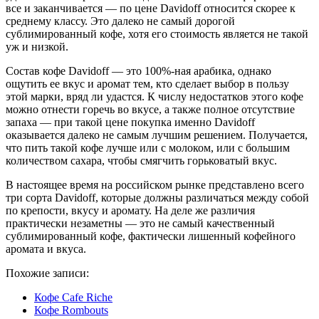
все и заканчивается — по цене Davidoff относится скорее к
среднему классу. Это далеко не самый дорогой
сублимированный кофе, хотя его стоимость является не такой
уж и низкой.
Состав кофе Davidoff — это 100%-ная арабика, однако
ощутить ее вкус и аромат тем, кто сделает выбор в пользу
этой марки, вряд ли удастся. К числу недостатков этого кофе
можно отнести горечь во вкусе, а также полное отсутствие
запаха — при такой цене покупка именно Davidoff
оказывается далеко не самым лучшим решением. Получается,
что пить такой кофе лучше или с молоком, или с большим
количеством сахара, чтобы смягчить горьковатый вкус.
В настоящее время на российском рынке представлено всего
три сорта Davidoff, которые должны различаться между собой
по крепости, вкусу и аромату. На деле же различия
практически незаметны — это не самый качественный
сублимированный кофе, фактически лишенный кофейного
аромата и вкуса.
Похожие записи:
Кофе Cafe Riche
Кофе Rombouts