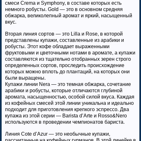
смеси Crema и Symphony, в составе которых есть
немного робусты. Gold — это в основном средняя
обжарка, великолепный аромат и яркий, насыщенный
вкус.
Вторая линия сортов — это Lilla и Rose, в которой
представлены купажи, составленные из арабики и
робусты. Этот кофе обладает выраженными
фруктовыми и цветочными нотами в аромате, а купажи
составляются из тщательно отобранных зерен строго
определенных сортов, проследить происхождение
которых можно вплоть до плантаций, на которых они
были выращены.
Купажи линии Nera — это темная обжарка, сочетание
арабики и робусты, которые отличаются глубиной
аромата, насыщенностью, особой силой вкуса. Каждая
из кофейных смесей этой линии уникальна и идеально
подходит для приготовления крепкого эспрессо. Два
купажа из этой серии — Barista d’Arte и Rosso&Nero
используются в проведении чемпионатов бариста.
Линия Cote d’Azur — это необычные купажи,
рассчитанные на кофейных гурманов. В этой линейке в